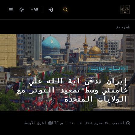
AR
رجوع
السياسة العالمية
إيران تدفن آية الله علي
خامنئي وسط تصعيد التوتر مع
الولايات المتحدة
الخميس، ٢٤ محرم ١٤٤٨ هـ ١٠:١٠ ص UTC
الشرق الأوسط