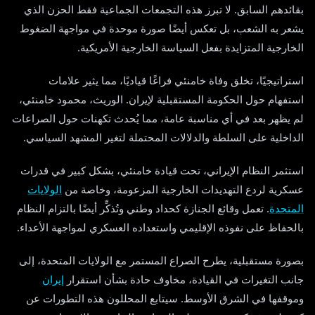
بقائدهم السابق. لا تبرز هذه التجمعات الجماعية فقط الحزن الذي
يشعر به الشعب، بل تعكس أيضًا صورة موحدة في مواجهة الضغوط
الخارجية المتزايدة بفعل السياسة الخارجية الأمريكية.
استراتيجيًا، تخلق وفاة خامنئي فراغًا قياديًا، مما يثير علامات
استفهام حول الحكومة المستقبلية لإيران. الوريث، محمود خامنئي،
لم يظهر بعد في أي مناسبة عامة، مما يُحدث تكهنات حول الصراعات
الداخلية على السلطة والدلالات المحتملة لتغير المشهد السياسي.
استثمر النظام الإيراني، تحت قيادة خامنئي، بشكل كبير في قدرات
عسكرية لردع التهديدات الخارجية المزعومة، وخاصة من
الولايات
المتحدة
. تعمل وقائع الجنازة كحداد وطني وتُذكِّر أيضًا بالتزام النظام
بالحفاظ على نفوذه الإقليمي واستعداده العسكري لمواجهة الأعداء.
بصورة مستقبلية، يطرح الصراع المستمر مع الولايات المتحدة، إلى
جانب التغيرات في القيادة، مخاوف حادة بشأن استقرار
إيران
وموقفها في الشرق الأوسط. سيتابع المحللون هذه التطورات عن