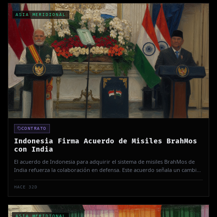
ASIA MERIDIONAL
CONTRATO
Indonesia Firma Acuerdo de Misiles BrahMos
con India
El acuerdo de Indonesia para adquirir el sistema de misiles BrahMos de
India refuerza la colaboración en defensa. Este acuerdo señala un cambio
estratégico en las relaciones de defensa entre Indonesia e India en medio
de tensiones regionales.
HACE 32D
ASIA MERIDIONAL