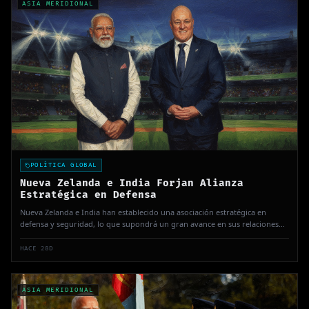
ASIA MERIDIONAL
POLÍTICA GLOBAL
Nueva Zelanda e India Forjan Alianza
Estratégica en Defensa
Nueva Zelanda e India han establecido una asociación estratégica en
defensa y seguridad, lo que supondrá un gran avance en sus relaciones
bilaterales. Este anuncio se produce durante la visita del Primer Ministro
Modi, en medio de llamados a una cooperación más profunda.
HACE 28D
ASIA MERIDIONAL