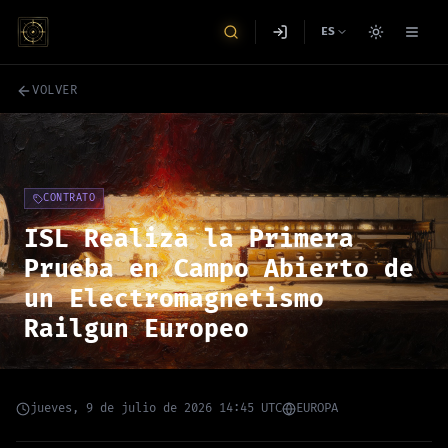
ES
VOLVER
CONTRATO
ISL Realiza la Primera
Prueba en Campo Abierto de
un Electromagnetismo
Railgun Europeo
jueves, 9 de julio de 2026 14:45 UTC
EUROPA