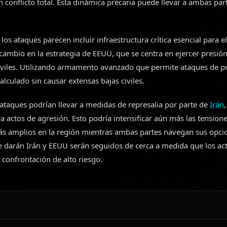
 conflicto total. Esta dinámica precaria puede llevar a ambas par
 los ataques parecen incluir infraestructura crítica esencial para e
n cambio en la estrategia de EEUU, que se centra en ejercer presi
civiles. Utilizando armamento avanzado que permite ataques de p
lculado sin causar extensas bajas civiles.
ataques podrían llevar a medidas de represalia por parte de
Irán
a actos de agresión. Esto podría intensificar aún más las tension
s amplios en la región mientras ambas partes navegan sus opcion
e darán Irán y EEUU serán seguidos de cerca a medida que los act
confrontación de alto riesgo.