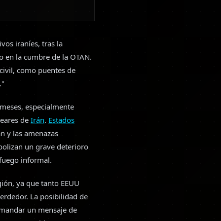
os iraníes, tras la
do en la cumbre de la OTAN.
civil, como puentes de
."
 meses, especialmente
leares de
Irán
.
Estados
án y las amenazas
bolizan un grave deterioro
l fuego informal.
egión, ya que tanto EEUU
rdedor. La posibilidad de
n mandar un mensaje de