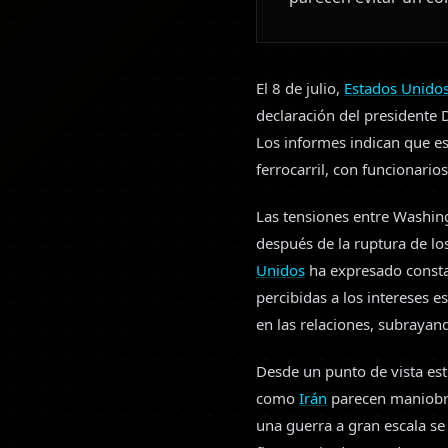
El 8 de julio,
Estados Unido
declaración del presidente
Los informes indican que e
ferrocarril, con funcionario
Las tensiones entre Washin
después de la ruptura de lo
Unidos
ha expresado consta
percibidas a los intereses 
en las relaciones, subrayando
Desde un punto de vista estr
como
Irán
parecen maniobra
una guerra a gran escala se