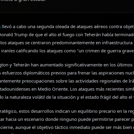
s
llevó a cabo una segunda oleada de ataques aéreos contra objetiv
 Donald Trump de que el alto el fuego con Teherán había termina
stos ataques se centraron predominantemente en infraestructura 
s iraníes calificando los ataques como "un crimen de guerra grave
gton y Teherán han aumentado significativamente en los últimos
s esfuerzos diplomáticos previos para frenar las aspiraciones nuc
ntemente preocupaciones sobre las actividades regionales de Ir
estadounidenses en Medio Oriente. Los ataques más recientes sim
 la naturaleza volátil de la situación y el estado frágil del alto e
atégico, estos desarrollos indican un equilibrio precario en la r
r hacia un escenario donde ninguno puede permitirse parecer pe
 cierne, aunque el objetivo táctico inmediato puede ser más bie