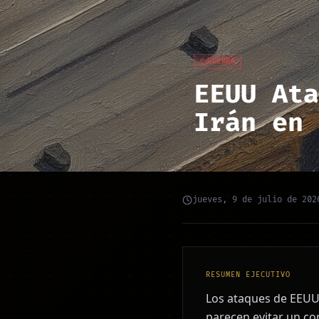
GUERRA
EEUU Ata
Irán en 
jueves, 9 de julio de 202
RESUMEN EJECUTIVO
Los ataques de EEUU 
parecen evitar un con