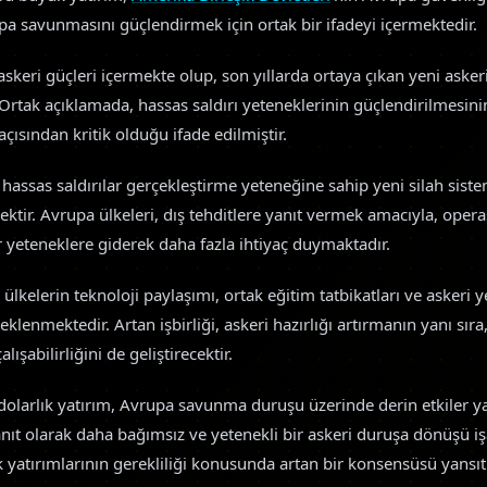
upa savunmasını güçlendirmek için ortak bir ifadeyi içermektedir.
skeri güçleri içermekte olup, son yıllarda ortaya çıkan yeni aske
 Ortak açıklamada, hassas saldırı yeteneklerinin güçlendirilmesini
çısından kritik olduğu ifade edilmiştir.
 hassas saldırılar gerçekleştirme yeteneğine sahip yeni silah sistem
ektir. Avrupa ülkeleri, dış tehditlere yanıt vermek amacıyla, oper
r yeteneklere giderek daha fazla ihtiyaç duymaktadır.
lkelerin teknoloji paylaşımı, ortak eğitim tatbikatları ve askeri
eklenmektedir. Artan işbirliği, askeri hazırlığı artırmanın yanı sıra
lışabilirliğini de geliştirecektir.
dolarlık yatırım, Avrupa savunma duruşu üzerinde derin etkiler ya
ıt olarak daha bağımsız ve yetenekli bir askeri duruşa dönüşü işa
 yatırımlarının gerekliliği konusunda artan bir konsensüsü yansı