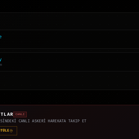
e
y
m
ATLAR
CANLI
ESİNDEKİ CANLI ASKERİ HAREKATA TAKIP ET
NTÜLE