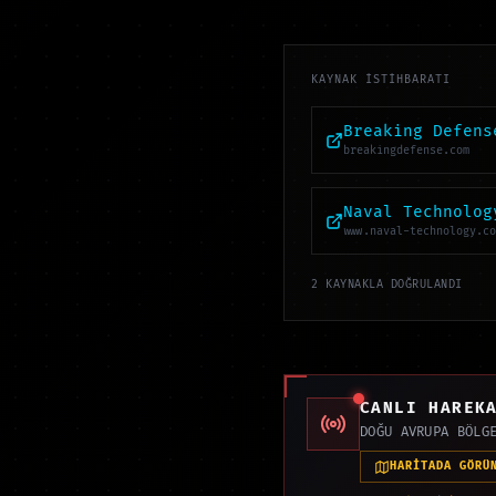
KAYNAK İSTİHBARATI
Breaking Defens
breakingdefense.com
Naval Technolog
www.naval-technology.co
2 KAYNAKLA DOĞRULANDI
CANLI HAREK
DOĞU AVRUPA BÖLG
HARİTADA GÖRÜ