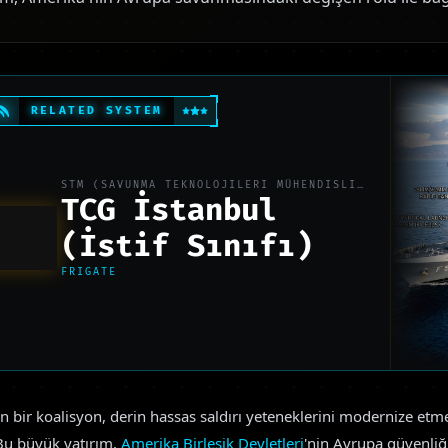
RELATED SYSTEM
STM (SAVUNMA TEKNOLOJILERI MÜHENDISLIK)
TCG İstanbul
(İstif Sınıfı)
FRIGATE
 bir koalisyon, derin hassas saldırı yeteneklerini modernize etm
. Bu büyük yatırım,
Amerika Birleşik Devletleri
'nin Avrupa güvenliğ