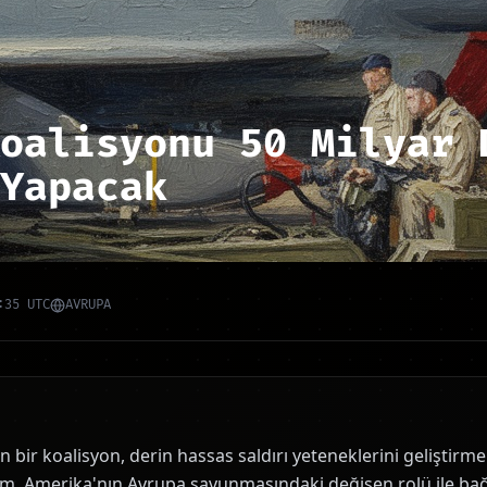
oalisyonu 50 Milyar 
Yapacak
:35 UTC
AVRUPA
 bir koalisyon, derin hassas saldırı yeteneklerini geliştirme
şim, Amerika'nın Avrupa savunmasındaki değişen rolü ile bağla