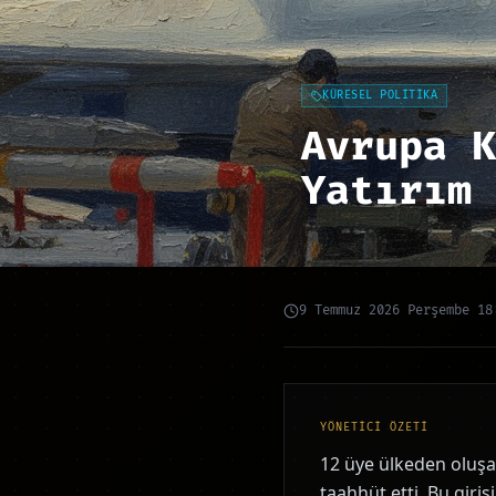
KÜRESEL POLİTİKA
Avrupa K
Yatırım 
9 Temmuz 2026 Perşembe 18
YÖNETİCİ ÖZETİ
12 üye ülkeden oluşan
taahhüt etti. Bu giri