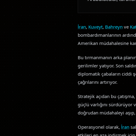
İran
,
Kuveyt
,
Bahreyn
ve
Ka
bombardımanlarının ardından
Amerikan müdahalesine karş
Bu tırmanmanın arka planı
gerilimler yatıyor. Son sald
diplomatik çabaların ciddi ş
çağrılarını artırıyor.
Stratejik açıdan bu çatışma
güçlü varlığını sürdürüyor 
doğrudan müdahaleyi aşıp, gl
Operasyonel olarak,
İran
sal
etkileri en aza indirmek i