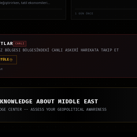
eğiştirirken, tatil ekonomileri
1 GÜN ÖNCE
ATLAR
CANLI
EZ BÖLGESI BÖLGESİNDEKİ CANLI ASKERİ HAREKATA TAKIP ET
NTÜLE
AR
 KNOWLEDGE ABOUT MIDDLE EAST
DGE CENTER -- ASSESS YOUR GEOPOLITICAL AWARENESS