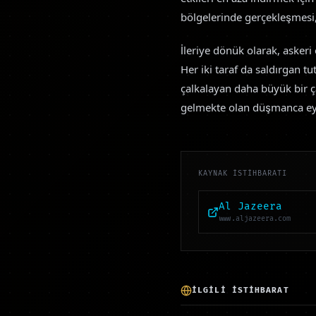
bölgelerinde gerçekleşmesi, d
İleriye dönük olarak, askeri
Her iki taraf da saldırgan t
çalkalayan daha büyük bir ça
gelmekte olan düşmanca eyl
KAYNAK İSTİHBARATI
Al Jazeera
www.aljazeera.com
İLGİLİ İSTİHBARAT