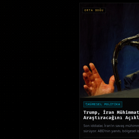
ORTA DOĞU
KÜRESEL POLİTİKA
Trump, İran Mühimma
Araştıracağını Açık
Son iddialar, İran'ın savaş mühimm
sürüyor. ABD'nin yanıtı, bölgesel ist