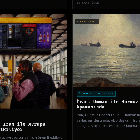
20 SAAT ÖNCE
ORTA DOĞU
KÜRESEL POLİTİKA
İran, Umman ile Hürmüz
Aşamasında
İran, Hürmüz Boğazı ile ilgili Umman 
yaklaşmış durumda. ABD Başkanı Trump
ı İran ile Avrupa
anlaşma sinyali, küresel deniz taşımacıl
Etkiliyor
şma, Avrupa turizmi için önemli etkilere