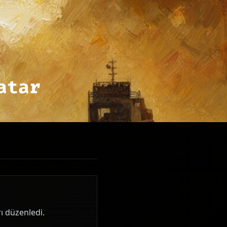
atar
ı düzenledi.