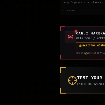
sahip. Seyahat edenler planlarını d
etkileniyor.
1 GÜN ÖNCE
CANLI HAREK
ORTA DOĞU / KÖRF
HARİTADA GÖRÜ
UÇAK
GEMİ
OLAYL
TEST YOUR
ENTER THE KNOWLE