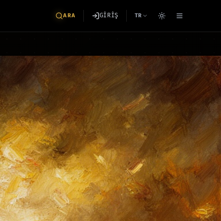
GİRİŞ
ARA
TR