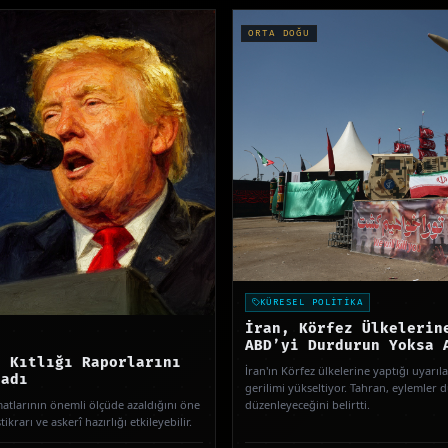
ORTA DOĞU
KÜRESEL POLİTİKA
İran, Körfez Ülkelerin
ABD’yi Durdurun Yoksa 
t Kıtlığı Raporlarını
İran'ın Körfez ülkelerine yaptığı uyarıla
ladı
gerilimi yükseltiyor. Tahran, eylemler d
atlarının önemli ölçüde azaldığını öne
düzenleyeceğini belirtti.
ikrarı ve askerî hazırlığı etkileyebilir.