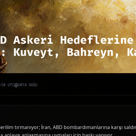
D Askeri Hedeflerine
: Kuveyt, Bahreyn, K
:50 UTC
ORTA DOĞU
erilim tırmanıyor; İran, ABD bombardımanlarına karşı saldır
ra anlayış anlaşmasına uymaları için baskı yapıyor.