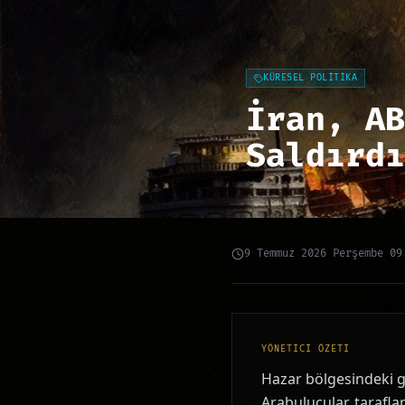
KÜRESEL POLİTİKA
İran, AB
Saldırdı
9 Temmuz 2026 Perşembe 09
YÖNETİCİ ÖZETİ
Hazar bölgesindeki g
Arabulucular, tarafla