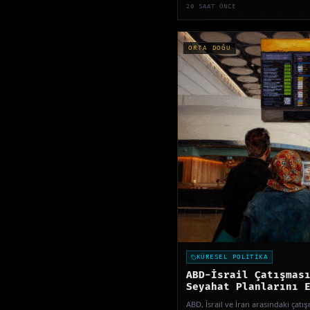
20 SAAT ÖNCE
ORTA DOĞU
KÜRESEL POLİTİKA
ABD-İsrail Çatışmas
Seyahat Planlarını 
ABD, İsrail ve İran arasındaki çatı