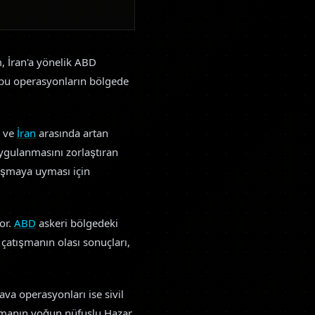
em, İran'a yönelik ABD
, bu operasyonların bölgede
ve
İran
arasında artan
uygulanmasını zorlaştıran
nlaşmaya uyması için
or.
ABD
askeri bölgedeki
r çatışmanın olası sonuçları,
va operasyonları ise sivil
ışmanın yoğun nüfuslu Hazar