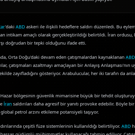
tar
'daki
ABD
askeri ile ilişkili hedeflere saldırı düzenledi. Bu eyl
 intikam amaçlı olarak gerçekleştirildiği belirtildi. İran ordusu
ı doğrudan bir tepki olduğunu ifade etti.
nda, Orta Doğu'daki devam eden çatışmalardan kaynaklanan
ABD
ırılar, çatışmaları azaltmayı amaçlayan bir Anlayış Anlaşması'nın 
ekilde zayıfladığını gösteriyor. Arabulucular, her iki tarafın da a
, Hazar bölgesinin güvenlik mimarisine büyük bir tehdit oluşturuy
ve
İran
saldırıları daha agresif bir yanıtı provoke edebilir. Böyle bi
obal petrol arzını etkileme potansiyeli taşıyor.
dırılarında çeşitli füze sistemlerinin kullanıldığı belirtiliyor.
ABD
ha
çin hassas güdümlü mühimmatlar kullanacağı tahmin ediliyor. Çat