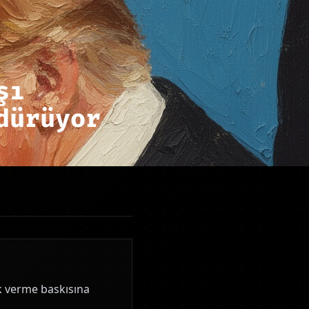
şı
dürüyor
ek verme baskısına