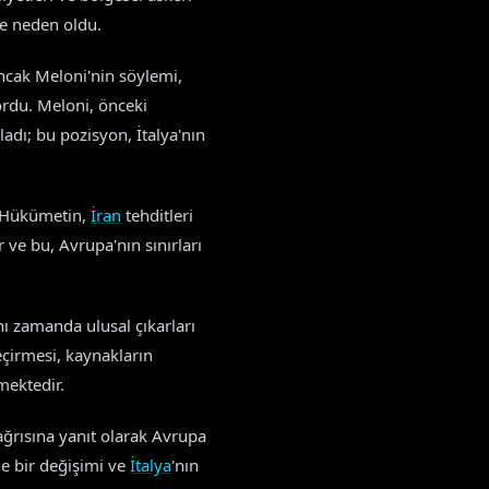
ere neden oldu.
ancak Meloni'nin söylemi,
yordu. Meloni, önceki
dı; bu pozisyon, İtalya'nın
. Hükümetin,
İran
tehditleri
ve bu, Avrupa'nın sınırları
ı zamanda ulusal çıkarları
çirmesi, kaynakların
mektedir.
ağrısına yanıt olarak Avrupa
de bir değişimi ve
İtalya
'nın