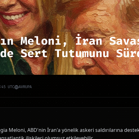
ın Meloni, İran Sava
de Sert Tutumunu Sür
:45 UTC
AVRUPA
gia Meloni, ABD'nin İran'a yönelik askeri saldırılarına dest
nsatlantik ilişkileri olumsuz etkileyebilir.