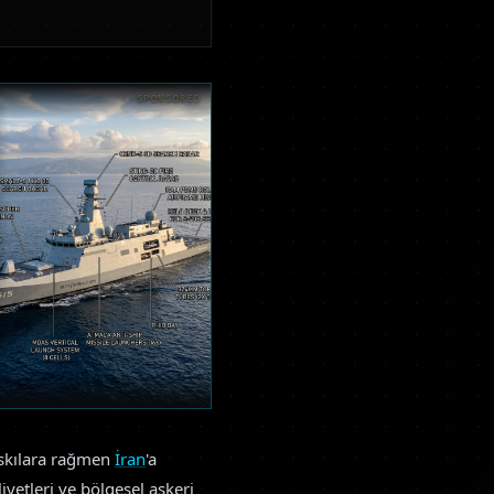
SPONSORED
askılara rağmen
İran
'a
iyetleri ve bölgesel askeri