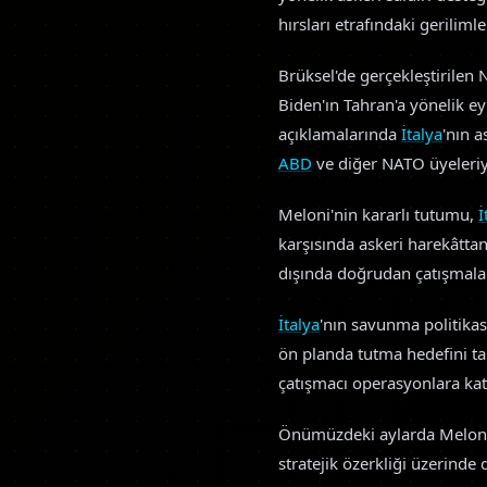
hırsları etrafındaki geriliml
Brüksel'de gerçekleştirilen 
Biden'ın Tahran'a yönelik ey
açıklamalarında
İtalya
'nın 
ABD
ve diğer NATO üyeleriyle 
Meloni'nin kararlı tutumu,
İ
karşısında askeri harekâtta
dışında doğrudan çatışmalar
İtalya
'nın savunma politika
ön planda tutma hedefini ta
çatışmacı operasyonlara kat
Önümüzdeki aylarda Meloni
stratejik özerkliği üzerinde