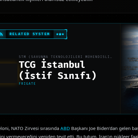
RELATED SYSTEM
STM (SAVUNMA TEKNOLOJILERI MÜHENDISLIK)
TCG İstanbul
(İstif Sınıfı)
FRIGATE
oni, NATO Zirvesi sırasında
ABD
Başkanı Joe Biden'dan gelen b
ini vermeyeceğini yeniden teyit etti. Bu tutum, İran'ın nükleer faal