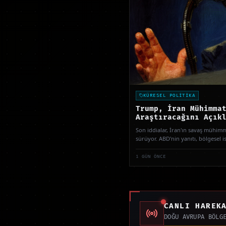
KÜRESEL POLİTİKA
Trump, İran Mühimma
Araştıracağını Açık
Son iddialar, İran'ın savaş mühimm
sürüyor. ABD'nin yanıtı, bölgesel ist
1 GÜN ÖNCE
CANLI HAREK
DOĞU AVRUPA BÖLG