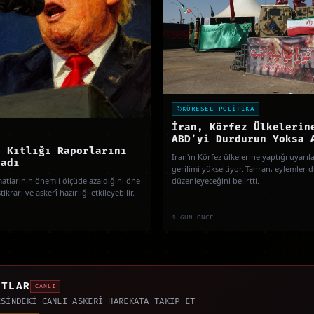
KÜRESEL POLİTİKA
İran, Körfez Ülkelerin
ABD’yi Durdurun Yoksa 
t Kıtlığı Raporlarını
İran'ın Körfez ülkelerine yaptığı uyarıla
ladı
gerilimi yükseltiyor. Tahran, eylemler d
atlarının önemli ölçüde azaldığını öne
düzenleyeceğini belirtti.
ikrarı ve askerî hazırlığı etkileyebilir.
1 GÜN ÖNCE
ATLAR
CANLI
ESİNDEKİ CANLI ASKERİ HAREKATA TAKIP ET