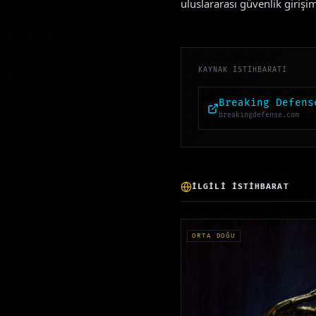
uluslararası güvenlik girişi
KAYNAK İSTİHBARATI
Breaking Defens
breakingdefense.com
İLGİLİ İSTİHBARAT
ORTA DOĞU