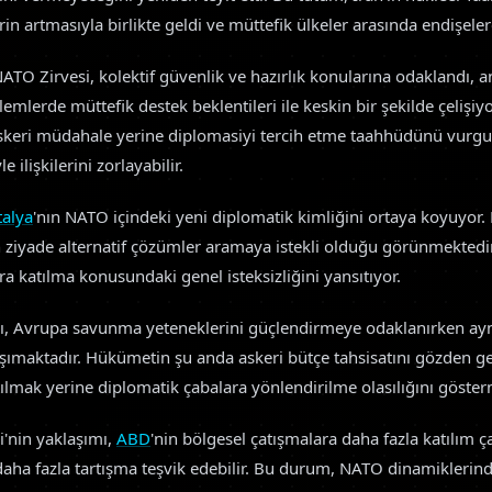
erin artmasıyla birlikte geldi ve müttefik ülkeler arasında endişel
NATO Zirvesi, kolektif güvenlik ve hazırlık konularına odaklandı, 
lemlerde müttefik destek beklentileri ile keskin bir şekilde çelişi
askeri müdahale yerine diplomasiyi tercih etme taahhüdünü vurgula
ilişkilerini zorlayabilir.
talya
'nın NATO içindeki yeni diplomatik kimliğini ortaya koyuyor
n ziyade alternatif çözümler aramaya istekli olduğu görünmektedir 
a katılma konusundaki genel isteksizliğini yansıtıyor.
sı, Avrupa savunma yeteneklerini güçlendirmeye odaklanırken ayn
şımaktadır. Hükümetin şu anda askeri bütçe tahsisatını gözden ge
ılmak yerine diplomatik çabalara yönlendirilme olasılığını göster
'nin yaklaşımı,
ABD
'nin bölgesel çatışmalara daha fazla katılım ç
 daha fazla tartışma teşvik edebilir. Bu durum, NATO dinamiklerin