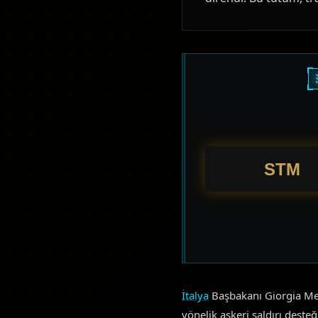
İtalya
Başbakanı Giorgia Mel
yönelik askeri saldırı desteğ