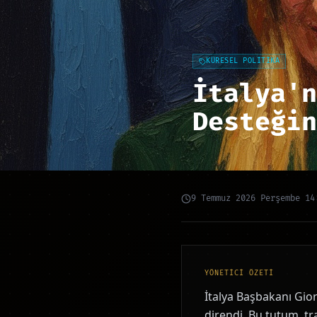
KÜRESEL POLİTİKA
İtalya'n
Desteğin
9 Temmuz 2026 Perşembe 14
YÖNETİCİ ÖZETİ
İtalya Başbakanı Gior
direndi. Bu tutum, tra