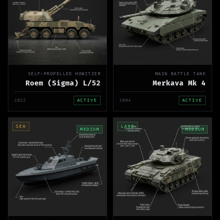
SELF-PROPELLED HOWITZER
MAIN BATTLE TANK
Roem (Sigma) L/52
Merkava Mk 4
2022
ACTIVE
2004
ACTIVE
SEA
LAND
MEDIUM
MEDIUM