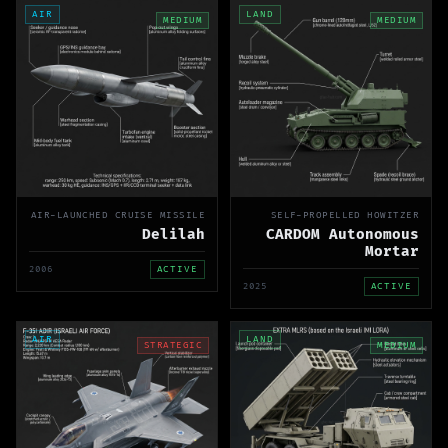
AIR
LAND
MEDIUM
MEDIUM
AIR-LAUNCHED CRUISE MISSILE
SELF-PROPELLED HOWITZER
Delilah
CARDOM Autonomous
Mortar
2006
ACTIVE
2025
ACTIVE
AIR
LAND
STRATEGIC
MEDIUM