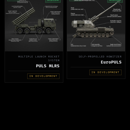
MEDIUM
MEDIUM
MULTIPLE LAUNCH ROCKET
SELF-PROPELLED HOWITZER
SYSTEM
EuroPULS
PULS MLRS
IN DEVELOPMENT
IN DEVELOPMENT