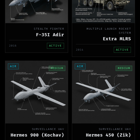
STEALTH FIGHTER
MULTIPLE LAUNCH ROCKET
SYSTEM
F-35I Adir
Extra MLRS
2016
ACTIVE
2014
ACTIVE
AIR
AIR
MEDIUM
MEDIUM
SURVEILLANCE UAV
SURVEILLANCE UAV
Hermes 900 (Kochav)
Hermes 450 (Zik)