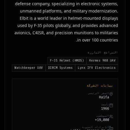
defense company, specializing in electronic systems,
unmanned platforms, and military modernization.
Elbit is a world leader in helmet-mounted displays
used by F-35 pilots globally, and provides advanced
avionics, C4ISR, and precision munitions to militaries
in over 100 countries.
البرامج البارزة
F-35 Helmet (HMDS)
Hermes 900 UAV
Watchkeeper UAV
DIRCM Systems
Lynx IFV Electronics
بيانات الشركة
المقر الرئيسي
Haifa
تأسست
1966
الموظفون
19,000+
الإيرادات السنوية