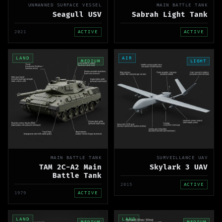
UNMANNED SURFACE VESSEL
MAIN BATTLE TANK
Seagull USV
Sabrah Light Tank
2021
ACTIVE
ACTIVE
LAND
AIR
MEDIUM
LIGHT
MAIN BATTLE TANK
SURVEILLANCE UAV
TAM 2C-A2 Main
Skylark 3 UAV
Battle Tank
2015
ACTIVE
1979
ACTIVE
LAND
LAND