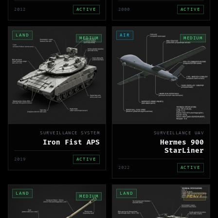
2012
ACTIVE
2000
ACTIVE
LAND
AIR
MEDIUM
MEDIUM
SURVEILLANCE SYSTEM
SURVEILLANCE UAV
Iron Fist APS
Hermes 900
StarLiner
2019
ACTIVE
2022
ACTIVE
LAND
LAND
MEDIUM
HEAVY