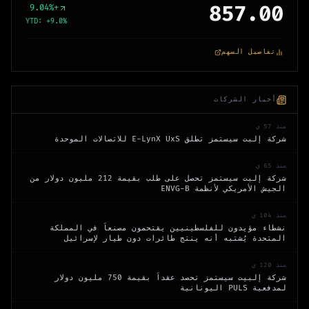
857.00
9.04
%
+
YTD:
+
9.0
%
تفاصيل السهم
أخبار الشركات
منذ 57 ي
شركة إلبت سيستمز تطلق E-LynX UxS للاتصالات الموحدة
منذ 85 ي
شركة إلبت سيستمز تحصل على طلب بقيمة 212 مليون دولار من
الجيش الأمريكي لأنظمة ENVG-B
منذ 104 ي
نشطاء مؤيدون للفلسطينيين يقتحمون مصنعاً في المملكة
المتحدة يُشتبه أنه ينتج طائرات دون طيار لإسرائيل
منذ 120 ي
شركة إلبيت سيستمز تحصد عقداً بقيمة 750 مليون دولار
لمدفعية PULS اليونانية