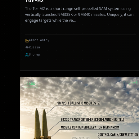
Tor-M2
The Tor-M2 is a short-range self-propelled SAM system using
vertically launched 9M338K or 9M340 missiles. Uniquely, it can
engage targets while the ve
...
Almaz-Antey
Russia
8 опер.
СРЕДНИЙ
LAND