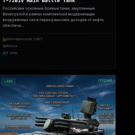
T-72B1V Main Battle Tank
Российские основные боевые танки, закупленные
Венесуэлой в рамках комплексной модернизации
вооружённых сил в период высоких доходов от нефти,
обеспечи
...
Uralvagonzavod (UVZ)
Russia
9 опер.
СРЕДНИЙ
LAND