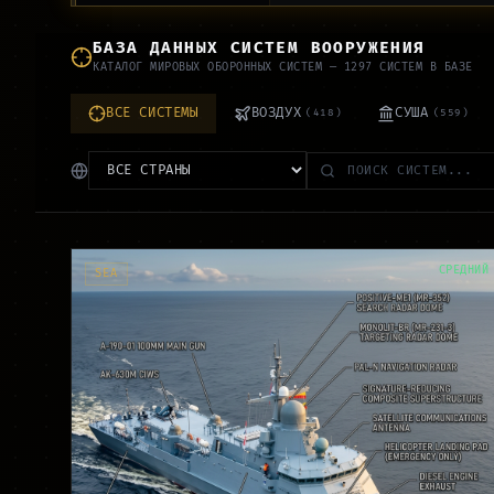
БАЗА ДАННЫХ СИСТЕМ ВООРУЖЕНИЯ
КАТАЛОГ МИРОВЫХ ОБОРОННЫХ СИСТЕМ
—
1297
СИСТЕМ В БАЗЕ
ВСЕ СИСТЕМЫ
ВОЗДУХ
СУША
(
418
)
(
559
)
СРЕДНИЙ
SEA