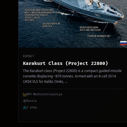
КОРВЕТ
Karakurt Class (Project 22800)
The Karakurt class (Project 22800) is a compact guided-missile
corvette displacing ~870 tonnes. Armed with an 8-cell 3S14
UKSK VLS for Kalibr, Oniks,
...
NPO Mashinostroyeniya
Russia
1 опер.