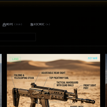
МОРЕ
КОСМОС
(
316
)
(
4
)
ЛЁГКИЙ
LAND