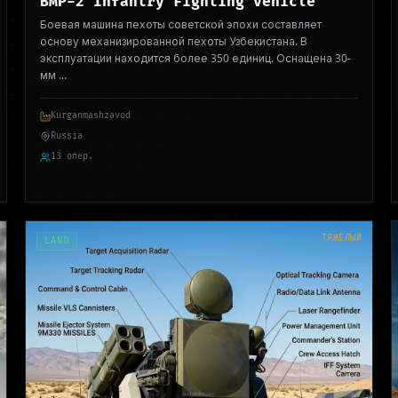
BMP-2 Infantry Fighting Vehicle
Боевая машина пехоты советской эпохи составляет
основу механизированной пехоты Узбекистана. В
эксплуатации находится более 350 единиц. Оснащена 30-
мм
...
Kurganmashzavod
Russia
13 опер.
ТЯЖЁЛЫЙ
LAND