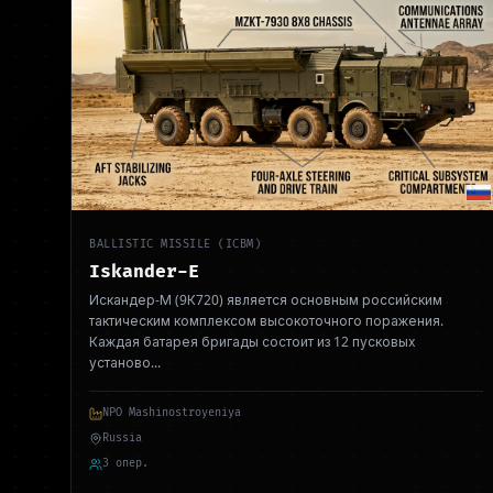
BALLISTIC MISSILE (ICBM)
Iskander-E
Искандер-М (9К720) является основным российским
тактическим комплексом высокоточного поражения.
Каждая батарея бригады состоит из 12 пусковых
установо
...
NPO Mashinostroyeniya
Russia
3 опер.