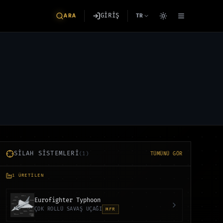
GİRİŞ
ARA
TR
SİLAH SİSTEMLERİ
(
1
)
TÜMÜNÜ GÖR
1
ÜRETİLEN
Eurofighter Typhoon
ÇOK ROLLÜ SAVAŞ UÇAĞI
MFR