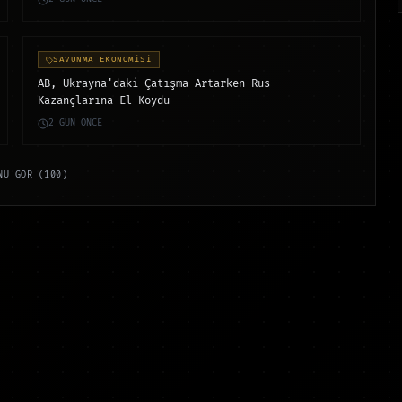
SAVUNMA EKONOMİSİ
AB, Ukrayna'daki Çatışma Artarken Rus
Kazançlarına El Koydu
2 GÜN ÖNCE
NÜ GÖR (100)