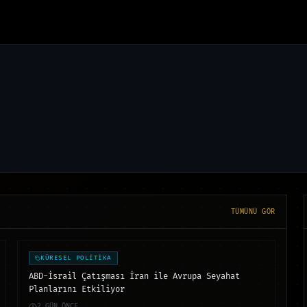
TÜMÜNÜ GÖR
KÜRESEL POLİTİKA
ABD-İsrail Çatışması İran ile Avrupa Seyahat
Planlarını Etkiliyor
2 GÜN ÖNCE