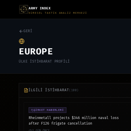
ARMY INDEX
KÜRESEL TAKTİK ANALİZ MERKEZİ
GERİ
EUROPE
ÜLKE İSTİHBARAT PROFİLİ
İLGİLİ İSTİHBARAT
(
100
)
ŞİRKET HABERLERİ
Rheinmetall projects $346 million naval loss
after F126 frigate cancellation
1 GÜN ÖNCE